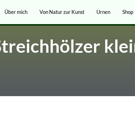
Über mich
Von Natur zur Kunst
Urnen
Shop
treichhölzer kle