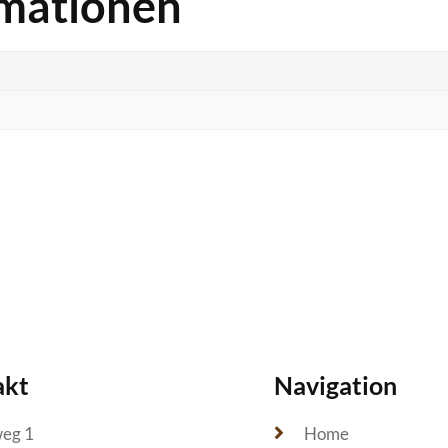
rmationen
akt
Navigation
weg 1
Home