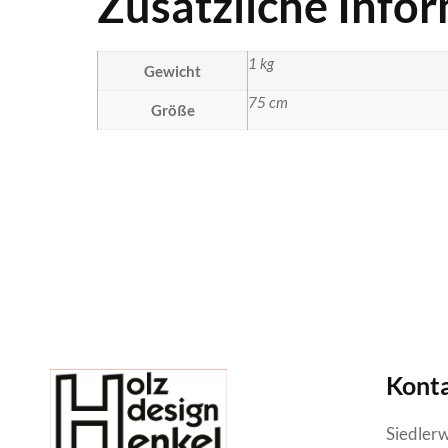
Zusätzliche Info
1 kg
Gewicht
75 cm
Größe
Kont
Siedler