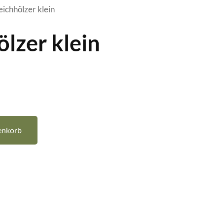
eichhölzer klein
ölzer klein
enkorb