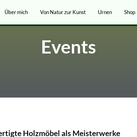
Über mich
Von Natur zur Kunst
Urnen
Shop
Events
ertigte Holzmöbel als Meisterwerke