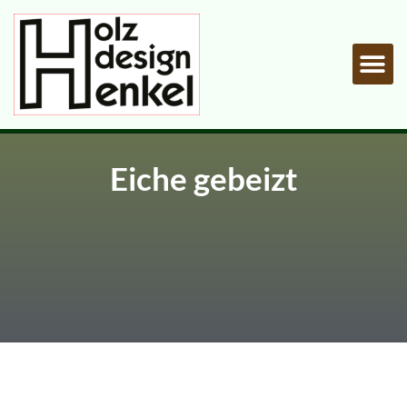
Von Natur zur Kunst
Eiche gebeizt