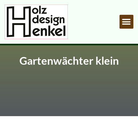
Von Natur zur Kunst
Gartenwächter klein