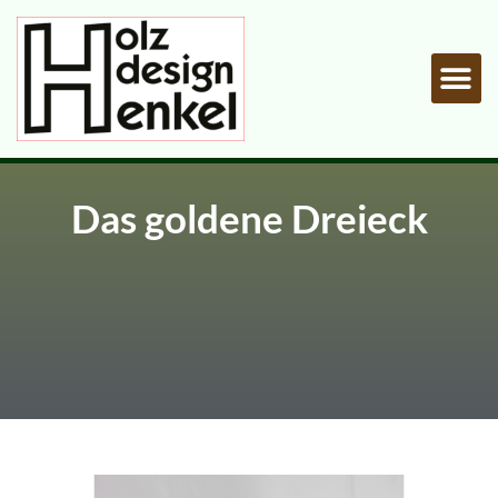
Von Natur zur Kunst
Das goldene Dreieck